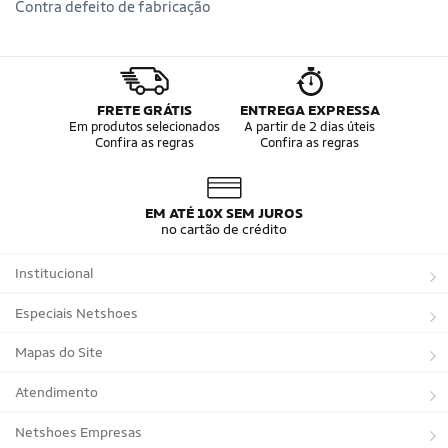
Contra defeito de fabricação
FRETE GRÁTIS
ENTREGA EXPRESSA
Em produtos selecionados
A partir de 2 dias úteis
Confira as regras
Confira as regras
EM ATÉ 10X SEM JUROS
no cartão de crédito
Institucional
Sobre a Netshoes
Especiais Netshoes
Política de Privacidade
Suplementos
Mapas do Site
Programa de Afiliados
Corrida
Marcas
Atendimento
Regulamentos
Bicicletas
Tipos de Produtos
Trocas e devoluções
Netshoes Empresas