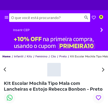
Busca
0
›
Inserir CEP
Home
Infantil
Kits
Feminino
Clio
Preto
KIt Escolar Mochila Tipo Ma
-11% OFF
KIt Escolar Mochila Tipo Mala com
Lancheiras e Estojo Rebecca Bonbon - Preto