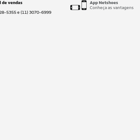
l de vendas
App Netshoes
Conheça as vantagens
028-5355 e (11) 3070-6999