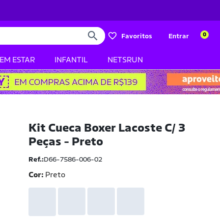
0
Favoritos
Entrar
BEM ESTAR
INFANTIL
NETSRUN
Kit Cueca Boxer Lacoste C/ 3
Peças - Preto
Ref.:
D66-7586-006-02
Cor:
Preto