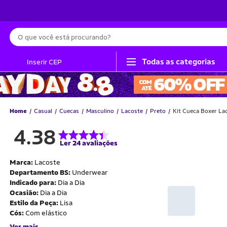
Busca
Todas as categorias
Inserir CEP
Home
Casual
Cuecas
Masculino
Lacoste
Preto
Kit Cueca Boxer Lac
4.38
Ler 24 avaliações
Marca:
Lacoste
Departamento BS:
Underwear
Indicado para:
Dia a Dia
Ocasião:
Dia a Dia
Estilo da Peça:
Lisa
Cós:
Com elástico
Ver mais