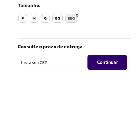
Tamanho
P
M
G
GG
EEG
Consulte o prazo de entrega
Continuar
Insira seu CEP
a