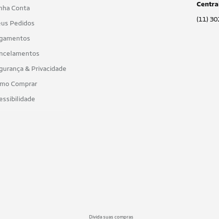
Centra
nha Conta
(11) 3
us Pedidos
gamentos
ncelamentos
gurança & Privacidade
mo Comprar
essibilidade
Divida suas compras