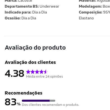
Marca:
Lacoste
Material:
Algodã
Departamento BS:
Underwear
Modelagem:
Box
Indicado para:
Dia a Dia
Composição:
95%
Ocasião:
Dia a Dia
Elastano
Avaliação do produto
Avaliação dos clientes
4.38
Média entre 24 opiniões
Recomendações
83
%
Dos clientes recomendam o produto.