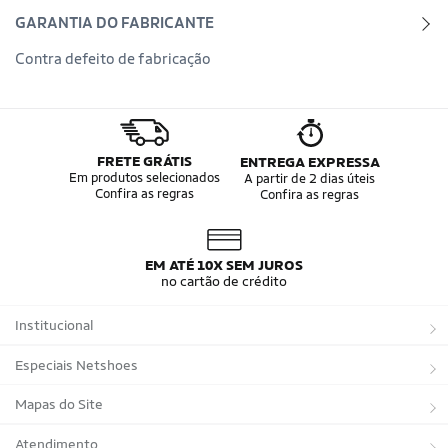
GARANTIA DO FABRICANTE
Contra defeito de fabricação
FRETE GRÁTIS
ENTREGA EXPRESSA
Em produtos selecionados
A partir de 2 dias úteis
Confira as regras
Confira as regras
EM ATÉ 10X SEM JUROS
no cartão de crédito
Institucional
Sobre a Netshoes
Especiais Netshoes
Política de Privacidade
Suplementos
Mapas do Site
Programa de Afiliados
Corrida
Marcas
Atendimento