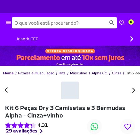
Busca
0
›
Inserir CEP
Home
Fitness e Musculação
Kits
Masculino
Alpha CO
Cinza
Kit 6 Pe
-37% OFF
Kit 6 Peças Dry 3 Camisetas e 3 Bermudas
Alpha - Cinza+vinho
4.31
29 avaliações