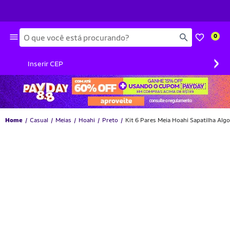
Busca
0
›
Inserir CEP
Home
Casual
Meias
Hoahi
Preto
Kit 6 Pares Meia Hoahi Sapatilha Alg