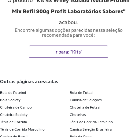
O produto
"Kit 4x Whey Isolado Isolate Protein
Mix Refil 900g Profit Laboratórios Sabores"
acabou.
Encontre algumas opções parecidas nessa seleção
recomendada para você:
Ir para: "Kits"
outras páginas acessadas
Bola de Futebol
Bola de Futsal
Bola Society
Camisa de Seleções
Chuteira de Campo
Chuteira de Futsal
Chuteira Society
Chuteiras
Tênis de Corrida
Tênis de Corrida Feminino
Tênis de Corrida Masculino
Camisa Seleção Brasileira
Camisa do Brasil
Bola da Copa