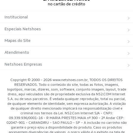
no cartão de crédito
Institucional
Sobre a Netshoes
Especiais Netshoes
Política de Privacidade
Suplementos
Mapas do Site
Programa de Afiliados
Corrida
Marcas
Atendimento
Regulamentos
Bicicletas
Tipos de Produtos
Trocas e devoluções
Netshoes Empresas
Relatórios
Futebol
Departamentos
Entregas
Marketplace Netshoes
Copyright © 2000 - 2026 www.netshoes.com.br, TODOS OS DIREITOS
Programa de Integridade
RESERVADOS. Todo o conteúdo do site, todas as fotos, imagens,
Vôlei
Minha Conta
logotipos, marcas, dizeres, som, software, conjunto imagem, layout, trade
dress, aqui veiculados são de propriedade exclusiva da NS2.COM Internet
Blog
Basquete
Meus Pedidos
S.A. ou de seus parceiros. É vedada qualquer reprodução, total ou parcial,
de qualquer elemento de identidade, sem expressa autorização. A violação
Black Friday Magalu
Motorsport
Pagamentos
de qualquer direito mencionado implicará na responsabilização cível e
criminal nos termos da Lei. NS2.Com Internet S/A - CNPJ:
09.339.936/0001-16 - R MARIA PRESTES MAIA nº 300 - 2º Andar CEP:
Black Friday Netshoes
Saúde Bem-Estar
Cancelamentos
02047-901 - CARANDIRU - SAO PAULO - SP - A inclusão no carrinho não
garante o preço e/ou a disponibilidade do produto. Caso os produtos
Lojas Físicas
Aventura
Segurança & Privacidade
apresentem divergências de valores, o preço válido é o exibido na tela de