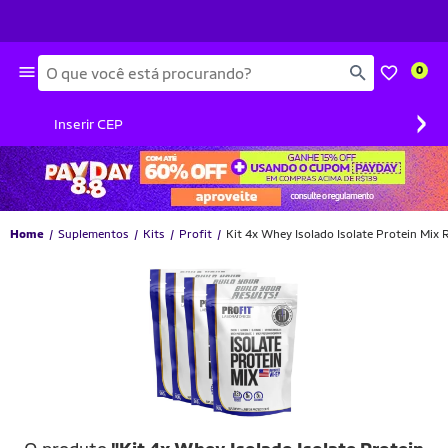
Busca
0
›
Inserir CEP
Home
Suplementos
Kits
Profit
Kit 4x Whey Isolado Isolate Protein Mix 