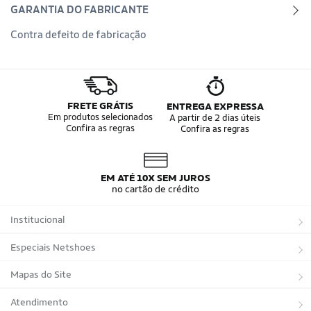
GARANTIA DO FABRICANTE
Contra defeito de fabricação
FRETE GRÁTIS
ENTREGA EXPRESSA
Em produtos selecionados
A partir de 2 dias úteis
Confira as regras
Confira as regras
EM ATÉ 10X SEM JUROS
no cartão de crédito
Institucional
Sobre a Netshoes
Especiais Netshoes
Política de Privacidade
Suplementos
Mapas do Site
Programa de Afiliados
Corrida
Marcas
Atendimento