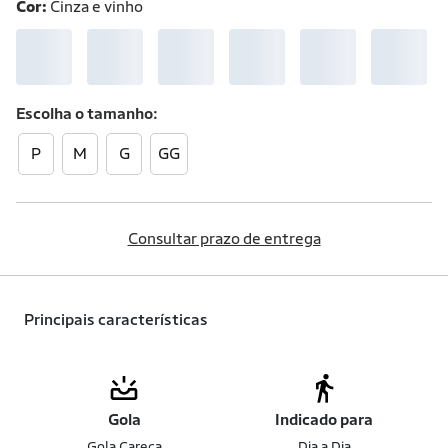
Cor:
Cinza e vinho
Escolha o
tamanho
P
M
G
GG
Consultar prazo de entrega
Principais características
Gola
Indicado para
Gola Careca
Dia a Dia