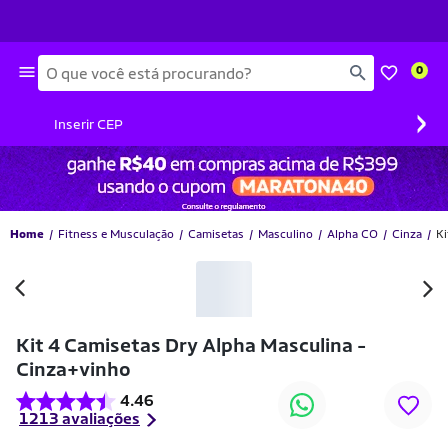
Busca
0
›
Inserir CEP
Home
Fitness e Musculação
Camisetas
Masculino
Alpha CO
Cinza
Ki
Kit 4 Camisetas Dry Alpha Masculina -
Cinza+vinho
4.46
1213 avaliações