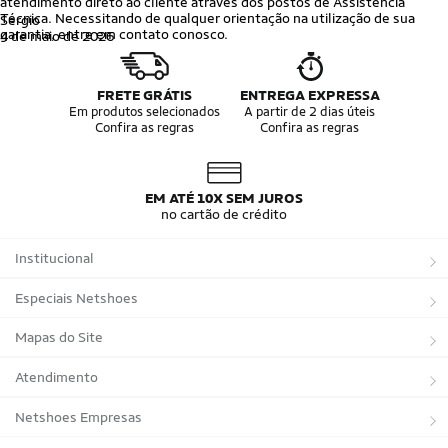
atendimento direto ao cliente através dos postos de Assistência
Técnica.
Necessitando de qualquer orientação na utilização de sua
Sergio
garantia, entre em contato conosco.
4 de maio de 2026
Deve ter melhorias na o acabamentos, muitas pontas de linhas
aparentes e linhas com tonalidades
Ver mais
FRETE GRÁTIS
ENTREGA EXPRESSA
Em produtos selecionados
A partir de 2 dias úteis
Confira as regras
Confira as regras
EM ATÉ 10X SEM JUROS
no cartão de crédito
Institucional
Sobre a Netshoes
Especiais Netshoes
Política de Privacidade
Suplementos
Mapas do Site
Programa de Afiliados
Corrida
Marcas
Atendimento
Regulamentos
Bicicletas
Tipos de Produtos
Trocas e devoluções
Netshoes Empresas
Relatórios