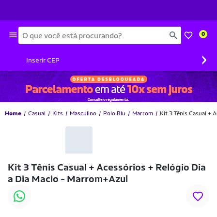
Busca
0
›
Inserir CEP
Home
Casual
Kits
Masculino
Polo Blu
Marrom
Kit 3 Tênis Casual + 
-23% OFF
Kit 3 Tênis Casual + Acessórios + Relógio Dia
a Dia Macio - Marrom+Azul