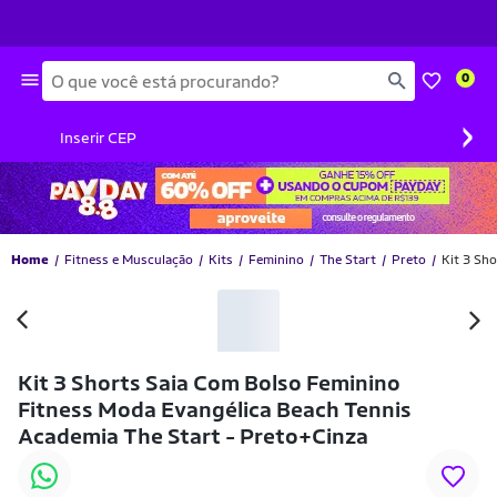
Busca
0
›
Inserir CEP
Home
Fitness e Musculação
Kits
Feminino
The Start
Preto
Kit 3 Sh
Kit 3 Shorts Saia Com Bolso Feminino
Fitness Moda Evangélica Beach Tennis
Academia The Start - Preto+Cinza