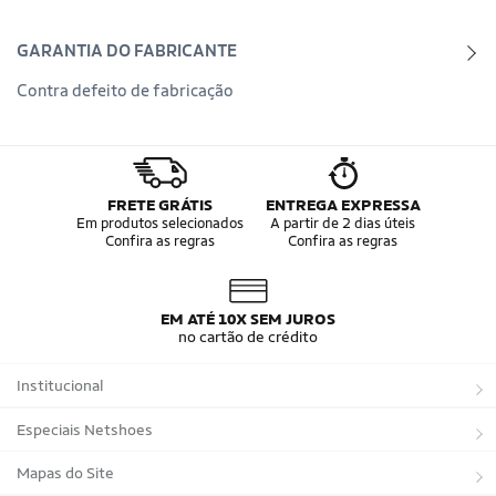
GARANTIA DO FABRICANTE
Contra defeito de fabricação
FRETE GRÁTIS
ENTREGA EXPRESSA
Em produtos selecionados
A partir de 2 dias úteis
Confira as regras
Confira as regras
EM ATÉ 10X SEM JUROS
no cartão de crédito
Institucional
Sobre a Netshoes
Especiais Netshoes
Política de Privacidade
Suplementos
Mapas do Site