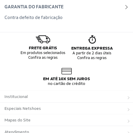
GARANTIA DO FABRICANTE
Contra defeito de fabricação
FRETE GRÁTIS
ENTREGA EXPRESSA
Em produtos selecionados
A partir de 2 dias úteis
Confira as regras
Confira as regras
EM ATÉ 10X SEM JUROS
no cartão de crédito
Institucional
Sobre a Netshoes
Especiais Netshoes
Política de Privacidade
Suplementos
Mapas do Site
Programa de Afiliados
Corrida
Marcas
Atendimento