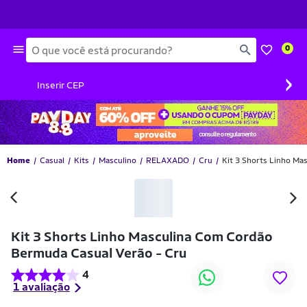
Busca
0
›
Inserir CEP
Home
Casual
Kits
Masculino
RELAXADO
Cru
Kit 3 Shorts Linho Ma
-36% OFF
Kit 3 Shorts Linho Masculina Com Cordão
Bermuda Casual Verão - Cru
4
1 avaliação