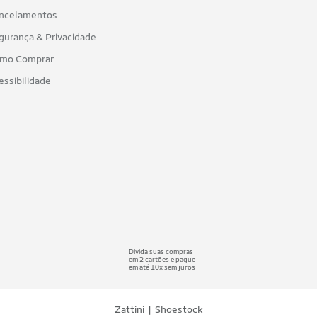
ncelamentos
gurança & Privacidade
mo Comprar
essibilidade
Divida suas compras
em 2 cartões e pague
em até 10x sem juros
|
Zattini
Shoestock