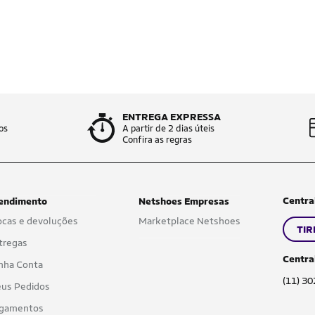
ENTREGA EXPRESSA
os
A partir de 2 dias úteis
Confira as regras
Centra
endimento
Netshoes Empresas
ocas e devoluções
Marketplace Netshoes
TIR
tregas
Centra
nha Conta
(11) 3
us Pedidos
gamentos