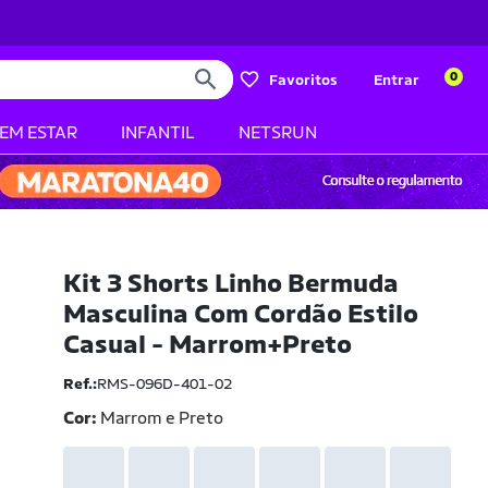
0
Favoritos
Entrar
BEM ESTAR
INFANTIL
NETSRUN
Kit 3 Shorts Linho Bermuda
Masculina Com Cordão Estilo
Casual - Marrom+Preto
Ref.:
RMS-096D-401-02
Cor:
Marrom e Preto