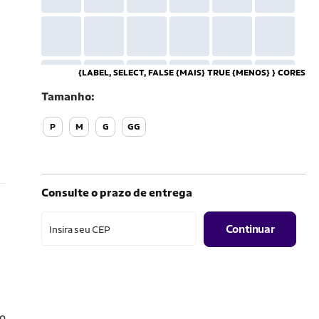
{LABEL, SELECT, FALSE {MAIS} TRUE {MENOS} } CORES
Tamanho
P
M
G
GG
Consulte o prazo de entrega
Continuar
Insira seu CEP
ão