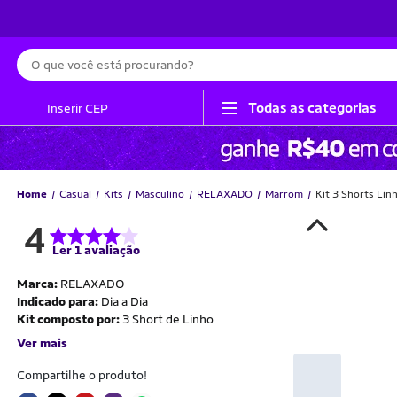
Busca
Todas as categorias
Inserir CEP
Home
Casual
Kits
Masculino
RELAXADO
Marrom
Kit 3 Shorts Li
4
Ler 1 avaliação
Marca:
RELAXADO
Indicado para:
Dia a Dia
Kit composto por:
3 Short de Linho
Ver mais
Compartilhe o produto!