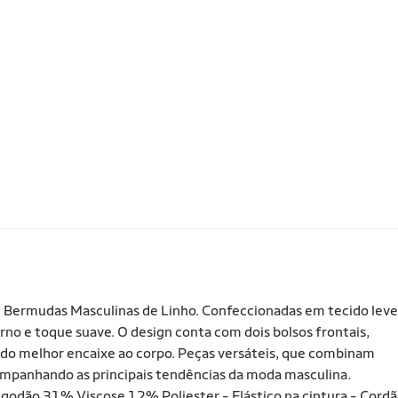
 3 Bermudas Masculinas de Linho. Confeccionadas em tecido leve
rno e toque suave. O design conta com dois bolsos frontais,
tindo melhor encaixe ao corpo. Peças versáteis, que combinam
ompanhando as principais tendências da moda masculina.
godão 31% Viscose 12% Poliester - Elástico na cintura - Cord