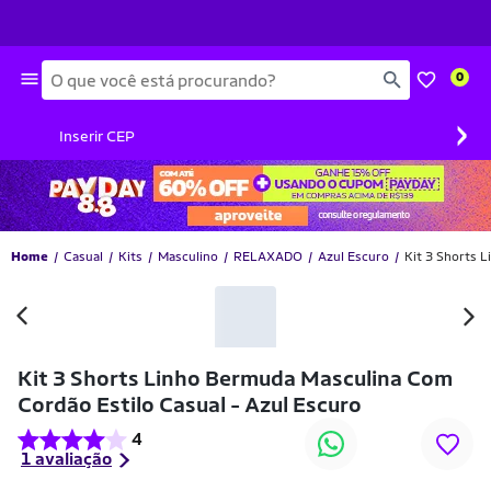
Busca
0
›
Inserir CEP
Home
Casual
Kits
Masculino
RELAXADO
Azul Escuro
Kit 3 Shorts 
-36% OFF
Kit 3 Shorts Linho Bermuda Masculina Com
Cordão Estilo Casual - Azul Escuro
4
1 avaliação