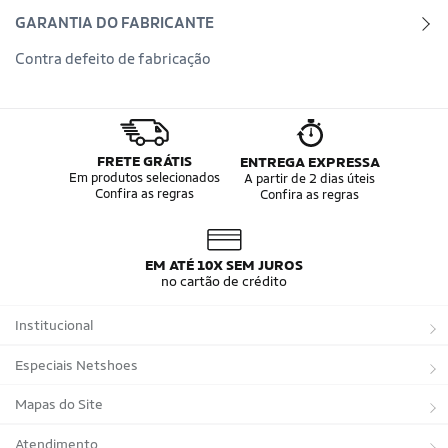
GARANTIA DO FABRICANTE
Contra defeito de fabricação
FRETE GRÁTIS
ENTREGA EXPRESSA
Em produtos selecionados
A partir de 2 dias úteis
Confira as regras
Confira as regras
EM ATÉ 10X SEM JUROS
no cartão de crédito
Institucional
Sobre a Netshoes
Especiais Netshoes
Política de Privacidade
Suplementos
Mapas do Site
Programa de Afiliados
Corrida
Marcas
Atendimento