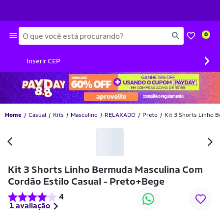
Busca
0
›
Inserir CEP
Home
Casual
Kits
Masculino
RELAXADO
Preto
Kit 3 Shorts Linho 
-36% OFF
Kit 3 Shorts Linho Bermuda Masculina Com
Cordão Estilo Casual - Preto+Bege
4
1 avaliação