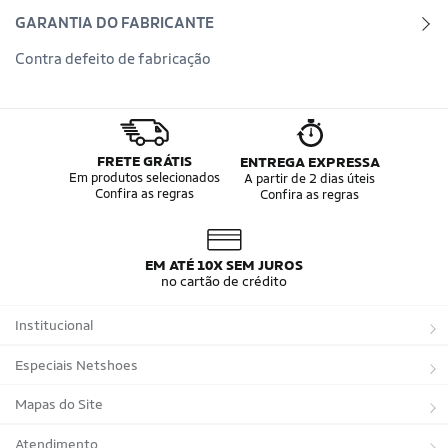
GARANTIA DO FABRICANTE
Contra defeito de fabricação
FRETE GRÁTIS
ENTREGA EXPRESSA
Em produtos selecionados
A partir de 2 dias úteis
Confira as regras
Confira as regras
EM ATÉ 10X SEM JUROS
no cartão de crédito
Institucional
Sobre a Netshoes
Especiais Netshoes
Política de Privacidade
Suplementos
Mapas do Site
Programa de Afiliados
Corrida
Marcas
Atendimento