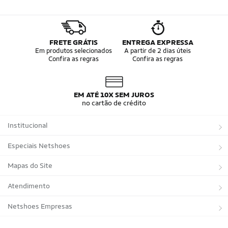
FRETE GRÁTIS
ENTREGA EXPRESSA
Em produtos selecionados
A partir de 2 dias úteis
Confira as regras
Confira as regras
EM ATÉ 10X SEM JUROS
no cartão de crédito
Institucional
Sobre a Netshoes
Especiais Netshoes
Política de Privacidade
Suplementos
Mapas do Site
Programa de Afiliados
Corrida
Marcas
Atendimento
Regulamentos
Bicicletas
Tipos de Produtos
Trocas e devoluções
Netshoes Empresas
Relatórios
Futebol
Departamentos
Entregas
Marketplace Netshoes