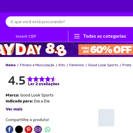
Busca
Todas as categorias
Inserir CEP
Home
Fitness e Musculação
Kits
Feminino
Good Look Sports
Preto
4.5
Ler 2 avaliações
Marca:
Good Look Sports
Indicado para:
Dia a Dia
Ver mais
Compartilhe o produto!