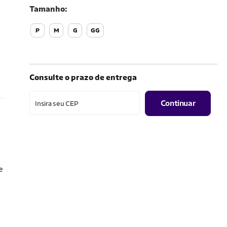
Tamanho
P
M
G
GG
Consulte o prazo de entrega
Continuar
Insira seu CEP
e