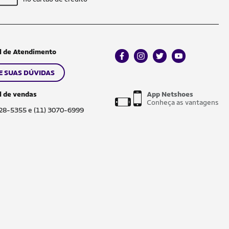
l de Atendimento
facebook
instagram
twitter
youtube
E SUAS DÚVIDAS
l de vendas
App Netshoes
Conheça as vantagens
028-5355 e (11) 3070-6999