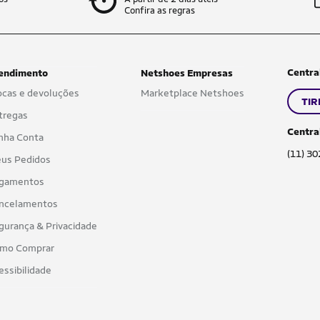
Confira as regras
Centra
endimento
Netshoes Empresas
ocas e devoluções
Marketplace Netshoes
TIR
tregas
Centra
nha Conta
(11) 3
us Pedidos
gamentos
ncelamentos
gurança & Privacidade
mo Comprar
essibilidade