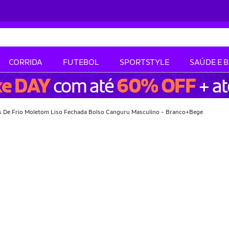
CORRIDA
FUTEBOL
SPORTSTYLE
SAÚDE E 
as De Frio Moletom Liso Fechada Bolso Canguru Masculino - Branco+Bege
-51% OFF