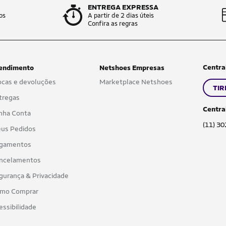
ENTREGA EXPRESSA
os
A partir de 2 dias úteis
Confira as regras
Centra
endimento
Netshoes Empresas
ocas e devoluções
Marketplace Netshoes
TIR
tregas
Centra
nha Conta
(11) 3
us Pedidos
gamentos
ncelamentos
gurança & Privacidade
mo Comprar
essibilidade