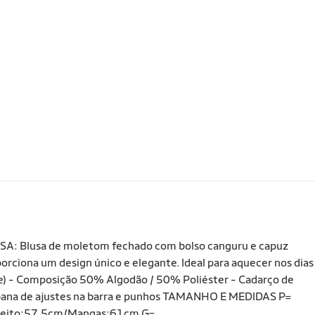
Blusa de moletom fechado com bolso canguru e capuz
ciona um design único e elegante. Ideal para aquecer nos dias
te) - Composição 50% Algodão / 50% Poliéster - Cadarço de
Ribana de ajustes na barra e punhos TAMANHO E MEDIDAS P=
Peito:57,5cm/Mangas:61cm G=