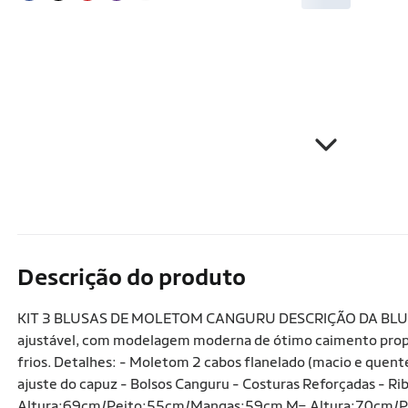
Descrição do produto
KIT 3 BLUSAS DE MOLETOM CANGURU DESCRIÇÃO DA BLUSA: 
ajustável, com modelagem moderna de ótimo caimento propor
frios. Detalhes: - Moletom 2 cabos flanelado (macio e quen
ajuste do capuz - Bolsos Canguru - Costuras Reforçadas - 
Altura:69cm/Peito:55cm/Mangas:59cm M= Altura:70cm/