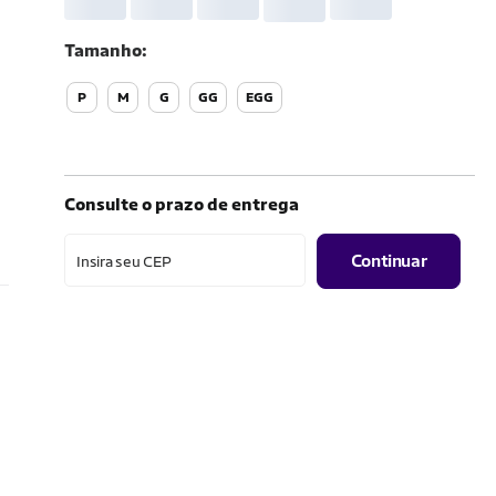
Tamanho
P
M
G
GG
EGG
Consulte o prazo de entrega
Continuar
Insira seu CEP