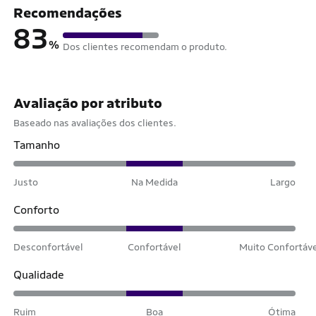
Recomendações
83
%
Dos clientes recomendam o produto.
Avaliação por atributo
Baseado nas avaliações dos clientes.
Tamanho
Justo
Na Medida
Largo
Conforto
Desconfortável
Confortável
Muito Confortáv
Qualidade
Ruim
Boa
Ótima