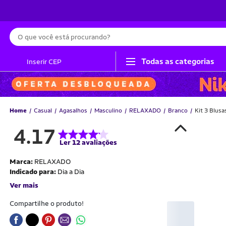
Busca
Todas as categorias
Inserir CEP
Home
Casual
Agasalhos
Masculino
RELAXADO
Branco
Kit 3 Blus
4.17
Ler 12 avaliações
Marca:
RELAXADO
Indicado para:
Dia a Dia
Ver mais
Compartilhe o produto!