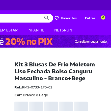
0
Favoritos
Entrar
BEM ESTAR
INFANTIL
NETSRUN
Kit 3 Blusas De Frio Moletom
Liso Fechada Bolso Canguru
Masculino - Branco+Bege
Ref.:
RMS-0733-170-02
Cor:
Branco e Bege