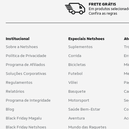
FRETE GRÁTIS
Em produtos selecionad
Confira as regras
Institucional
Especiais Netshoes
At
Sobre a Netshoes
Suplementos
Tr
Política de Privacidade
Corrida
En
Programa de Afiliados
Bicicletas
Mi
Soluções Corporativas
Futebol
Me
Regulamentos
Vôlei
Pa
Relatórios
Basquete
Ca
Programa de Integridade
Motorsport
Se
Blog
Saúde Bem-Estar
Co
Black Friday Magalu
Aventura
Ac
Black Friday Netshoes
Mundo das Raquetes