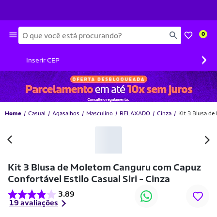
Busca
0
›
Inserir CEP
Home
Casual
Agasalhos
Masculino
RELAXADO
Cinza
Kit 3 Blusa de
-40% OFF
Kit 3 Blusa de Moletom Canguru com Capuz
Confortável Estilo Casual Siri - Cinza
3.89
19 avaliações