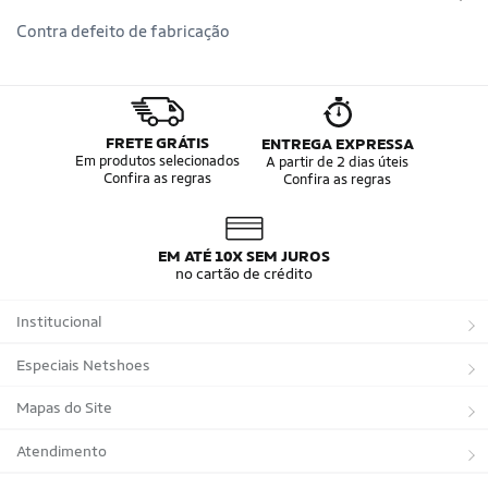
Contra defeito de fabricação
FRETE GRÁTIS
ENTREGA EXPRESSA
Em produtos selecionados
A partir de 2 dias úteis
Confira as regras
Confira as regras
EM ATÉ 10X SEM JUROS
no cartão de crédito
Institucional
Sobre a Netshoes
Especiais Netshoes
Política de Privacidade
Suplementos
Mapas do Site
Programa de Afiliados
Corrida
Marcas
Atendimento
Regulamentos