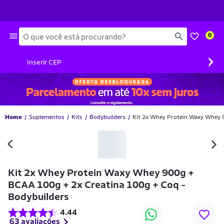
Busca
0
›
Inserir CEP
Home
Suplementos
Kits
Bodybuilders
Kit 2x Whey Protein Waxy Whey 
-45% OFF
Kit 2x Whey Protein Waxy Whey 900g +
BCAA 100g + 2x Creatina 100g + Coq -
Bodybuilders
4.44
63 avaliações