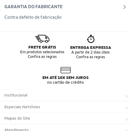
GARANTIA DO FABRICANTE
Contra defeito de fabricação
FRETE GRÁTIS
ENTREGA EXPRESSA
Em produtos selecionados
A partir de 2 dias úteis
Confira as regras
Confira as regras
EM ATÉ 10X SEM JUROS
no cartão de crédito
Institucional
Sobre a Netshoes
Especiais Netshoes
Política de Privacidade
Suplementos
Mapas do Site
Programa de Afiliados
Corrida
Marcas
Atendimento