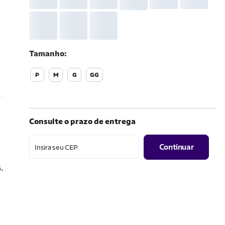
Tamanho
P
M
G
GG
Consulte o prazo de entrega
Continuar
Insira seu CEP
,