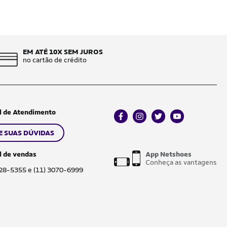
EM ATÉ 10X SEM JUROS
no cartão de crédito
l de Atendimento
facebook
instagram
twitter
youtube
E SUAS DÚVIDAS
l de vendas
App Netshoes
Conheça as vantagens
028-5355 e (11) 3070-6999