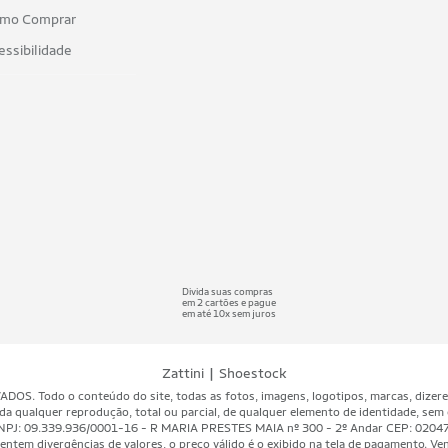
mo Comprar
essibilidade
Divida suas compras
em 2 cartões e pague
em até 10x sem juros
|
Zattini
Shoestock
 Todo o conteúdo do site, todas as fotos, imagens, logotipos, marcas, dizeres, 
da qualquer reprodução, total ou parcial, de qualquer elemento de identidade, sem 
A - CNPJ: 09.339.936/0001-16 - R MARIA PRESTES MAIA nº 300 - 2º Andar CEP: 020
ntem divergências de valores, o preço válido é o exibido na tela de pagamento. Vend