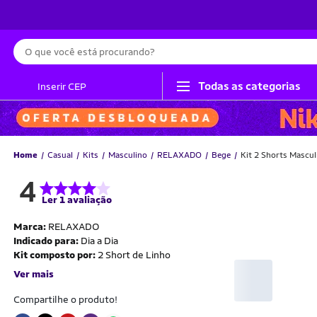
Busca
Todas as categorias
Inserir CEP
Home
Casual
Kits
Masculino
RELAXADO
Bege
Kit 2 Shorts Mascu
4
Ler 1 avaliação
Marca:
RELAXADO
Indicado para:
Dia a Dia
Kit composto por:
2 Short de Linho
Ver mais
Compartilhe o produto!