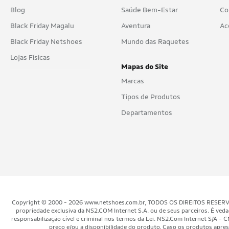
Blog
Saúde Bem-Estar
Co
Black Friday Magalu
Aventura
Ac
Black Friday Netshoes
Mundo das Raquetes
Lojas Físicas
Mapas do Site
Marcas
Tipos de Produtos
Departamentos
Copyright © 2000 - 2026 www.netshoes.com.br, TODOS OS DIREITOS RESERVADOS.
propriedade exclusiva da NS2.COM Internet S.A. ou de seus parceiros. É veda
responsabilização cível e criminal nos termos da Lei. NS2.Com Internet S/
preço e/ou a disponibilidade do produto. Caso os produtos aprese