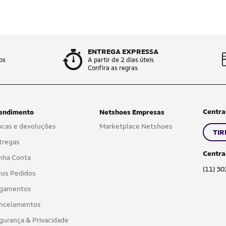
ENTREGA EXPRESSA
os
A partir de 2 dias úteis
Confira as regras
Centra
endimento
Netshoes Empresas
ocas e devoluções
Marketplace Netshoes
TIR
tregas
Centra
nha Conta
(11) 3
us Pedidos
gamentos
ncelamentos
gurança & Privacidade