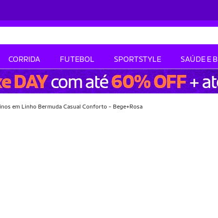
CORRIDA
FUTEBOL
SPORTSTYLE
SAÚDE E 
linos em Linho Bermuda Casual Conforto - Bege+Rosa
-36% OFF