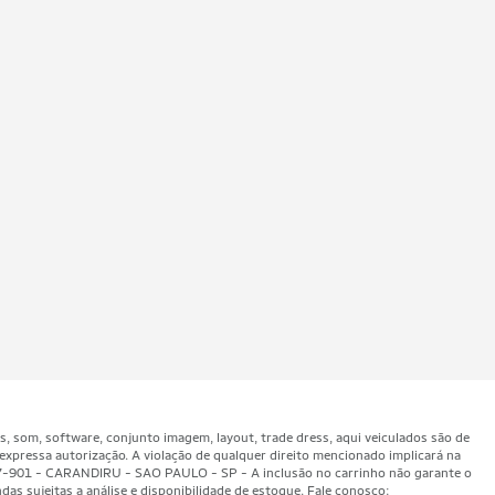
som, software, conjunto imagem, layout, trade dress, aqui veiculados são de
expressa autorização. A violação de qualquer direito mencionado implicará na
47-901 - CARANDIRU - SAO PAULO - SP - A inclusão no carrinho não garante o
as sujeitas a análise e disponibilidade de estoque. Fale conosco: