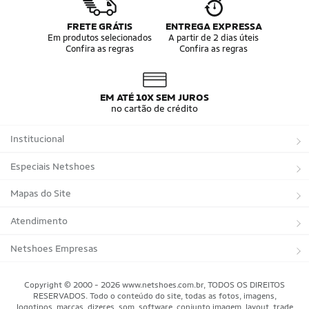
FRETE GRÁTIS
ENTREGA EXPRESSA
Em produtos selecionados
A partir de 2 dias úteis
Confira as regras
Confira as regras
EM ATÉ 10X SEM JUROS
no cartão de crédito
Institucional
Sobre a Netshoes
Especiais Netshoes
Política de Privacidade
Suplementos
Mapas do Site
Programa de Afiliados
Corrida
Marcas
Atendimento
Regulamentos
Bicicletas
Tipos de Produtos
Trocas e devoluções
Netshoes Empresas
Relatórios
Futebol
Departamentos
Entregas
Marketplace Netshoes
Copyright © 2000 - 2026 www.netshoes.com.br, TODOS OS DIREITOS
Programa de Integridade
RESERVADOS. Todo o conteúdo do site, todas as fotos, imagens,
Vôlei
Minha Conta
logotipos, marcas, dizeres, som, software, conjunto imagem, layout, trade