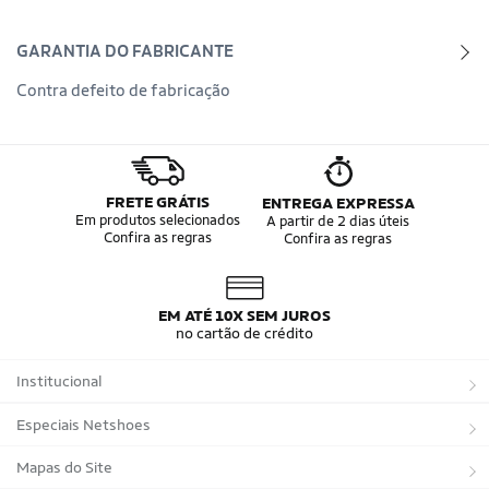
GARANTIA DO FABRICANTE
Contra defeito de fabricação
FRETE GRÁTIS
ENTREGA EXPRESSA
Em produtos selecionados
A partir de 2 dias úteis
Confira as regras
Confira as regras
EM ATÉ 10X SEM JUROS
no cartão de crédito
Institucional
Sobre a Netshoes
Especiais Netshoes
Política de Privacidade
Suplementos
Mapas do Site