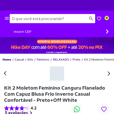
Busca
0
›
Inserir CEP
Home
Casual
Kits
Feminino
RELAXADO
Preto
Kit 2 Moletom Femini
-40% OFF
Kit 2 Moletom Feminino Canguru Flanelado
Com Capuz Blusa Frio Inverno Casual
Confortável - Preto+Off White
4.2
5 avaliações