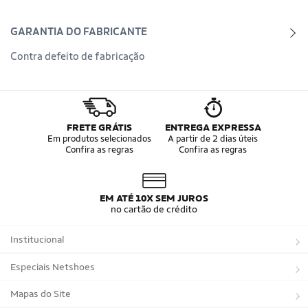
GARANTIA DO FABRICANTE
Contra defeito de fabricação
FRETE GRÁTIS
ENTREGA EXPRESSA
Em produtos selecionados
A partir de 2 dias úteis
Confira as regras
Confira as regras
EM ATÉ 10X SEM JUROS
no cartão de crédito
Institucional
Sobre a Netshoes
Especiais Netshoes
Política de Privacidade
Suplementos
Mapas do Site