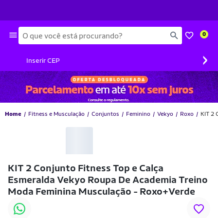
Busca
0
›
Inserir CEP
Home
Fitness e Musculação
Conjuntos
Feminino
Vekyo
Roxo
KIT 2 
KIT 2 Conjunto Fitness Top e Calça
Esmeralda Vekyo Roupa De Academia Treino
Moda Feminina Musculação - Roxo+Verde