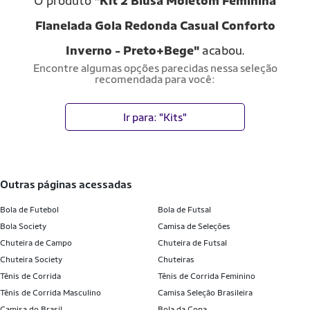
O produto
"Kit 2 Blusa Moletom Feminina
Flanelada Gola Redonda Casual Conforto
Inverno - Preto+Bege"
acabou.
Encontre algumas opções parecidas nessa seleção
recomendada para você:
Ir para: "Kits"
outras páginas acessadas
Bola de Futebol
Bola de Futsal
Bola Society
Camisa de Seleções
Chuteira de Campo
Chuteira de Futsal
Chuteira Society
Chuteiras
Tênis de Corrida
Tênis de Corrida Feminino
Tênis de Corrida Masculino
Camisa Seleção Brasileira
Camisa do Brasil
Bola da Copa