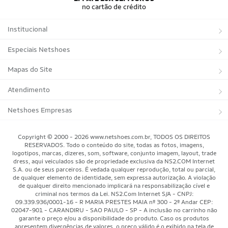
no cartão de crédito
Institucional
Sobre a Netshoes
Especiais Netshoes
Política de Privacidade
Suplementos
Mapas do Site
Programa de Afiliados
Corrida
Marcas
Atendimento
Regulamentos
Bicicletas
Tipos de Produtos
Trocas e devoluções
Netshoes Empresas
Relatórios
Futebol
Departamentos
Entregas
Marketplace Netshoes
Copyright © 2000 - 2026 www.netshoes.com.br, TODOS OS DIREITOS
Programa de Integridade
RESERVADOS. Todo o conteúdo do site, todas as fotos, imagens,
Vôlei
Minha Conta
logotipos, marcas, dizeres, som, software, conjunto imagem, layout, trade
dress, aqui veiculados são de propriedade exclusiva da NS2.COM Internet
Blog
Basquete
Meus Pedidos
S.A. ou de seus parceiros. É vedada qualquer reprodução, total ou parcial,
de qualquer elemento de identidade, sem expressa autorização. A violação
Black Friday Magalu
Motorsport
Pagamentos
de qualquer direito mencionado implicará na responsabilização cível e
criminal nos termos da Lei. NS2.Com Internet S/A - CNPJ:
09.339.936/0001-16 - R MARIA PRESTES MAIA nº 300 - 2º Andar CEP:
Black Friday Netshoes
Saúde Bem-Estar
Cancelamentos
02047-901 - CARANDIRU - SAO PAULO - SP - A inclusão no carrinho não
garante o preço e/ou a disponibilidade do produto. Caso os produtos
Lojas Físicas
Aventura
Segurança & Privacidade
apresentem divergências de valores, o preço válido é o exibido na tela de