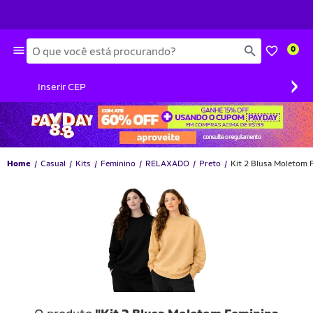
Busca
0
›
Inserir CEP
Home
Casual
Kits
Feminino
RELAXADO
Preto
Kit 2 Blusa Moletom 