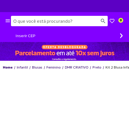
Busca
0
›
Inserir CEP
Home
Infantil
Blusas
Feminino
DMR CRIATIVO
Preto
Kit 2 Blusa In