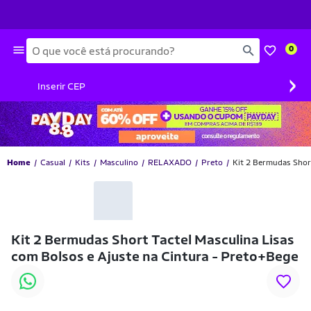
Busca
0
›
Inserir CEP
Home
Casual
Kits
Masculino
RELAXADO
Preto
Kit 2 Bermudas Short
-36% OFF
Kit 2 Bermudas Short Tactel Masculina Lisas
com Bolsos e Ajuste na Cintura - Preto+Bege