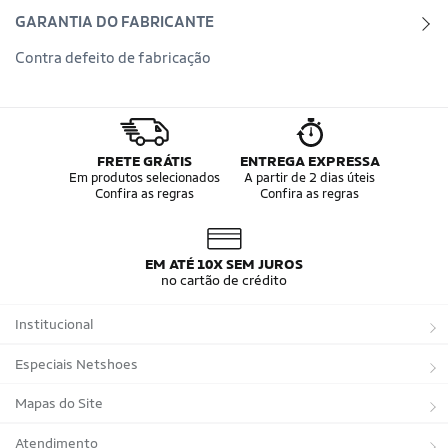
GARANTIA DO FABRICANTE
Contra defeito de fabricação
FRETE GRÁTIS
ENTREGA EXPRESSA
Em produtos selecionados
A partir de 2 dias úteis
Confira as regras
Confira as regras
EM ATÉ 10X SEM JUROS
no cartão de crédito
Institucional
Sobre a Netshoes
Especiais Netshoes
Política de Privacidade
Suplementos
Mapas do Site
Programa de Afiliados
Corrida
Marcas
Atendimento