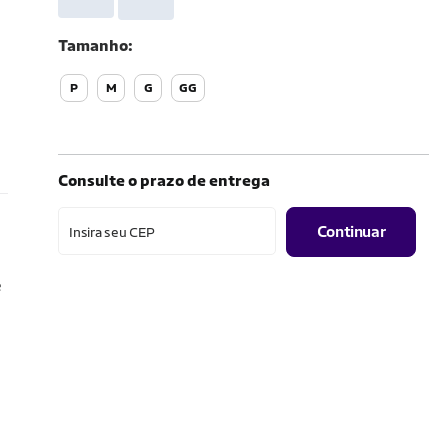
Tamanho
P
M
G
GG
Consulte o prazo de entrega
Continuar
Insira seu CEP
e
e