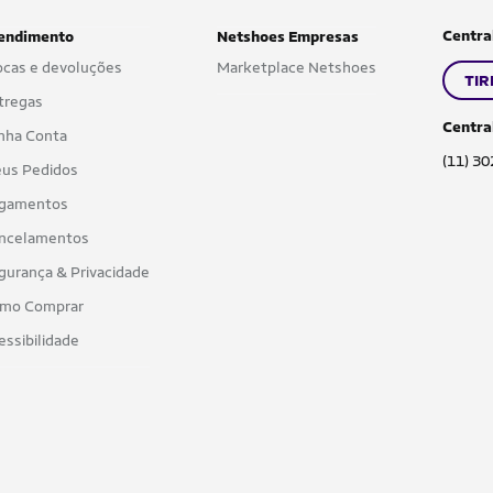
Centra
endimento
Netshoes Empresas
ocas e devoluções
Marketplace Netshoes
TIR
tregas
Centra
nha Conta
(11) 3
us Pedidos
gamentos
ncelamentos
gurança & Privacidade
mo Comprar
essibilidade