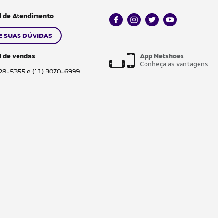
l de Atendimento
facebook
instagram
twitter
youtube
E SUAS DÚVIDAS
l de vendas
App Netshoes
Conheça as vantagens
028-5355 e (11) 3070-6999