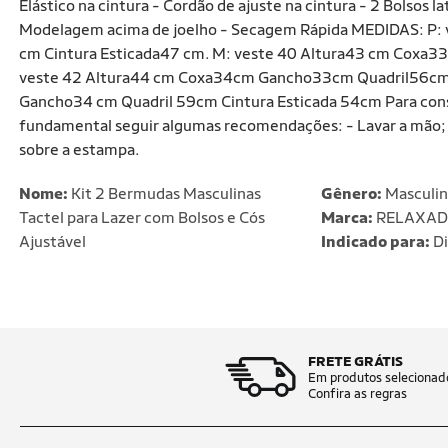
Elástico na cintura - Cordão de ajuste na cintura - 2 Bolsos 
Modelagem acima de joelho - Secagem Rápida MEDIDAS: P:
cm Cintura Esticada47 cm. M: veste 40 Altura43 cm Coxa3
veste 42 Altura44 cm Coxa34cm Gancho33cm Quadril56cm 
Gancho34 cm Quadril 59cm Cintura Esticada 54cm Para conse
fundamental seguir algumas recomendações: - Lavar a mão; - N
sobre a estampa.
Nome:
Kit 2 Bermudas Masculinas
Gênero:
Masculi
Tactel para Lazer com Bolsos e Cós
Marca:
RELAXA
Ajustável
Indicado para:
Di
FRETE GRÁTIS
Em produtos selecionad
Confira as regras