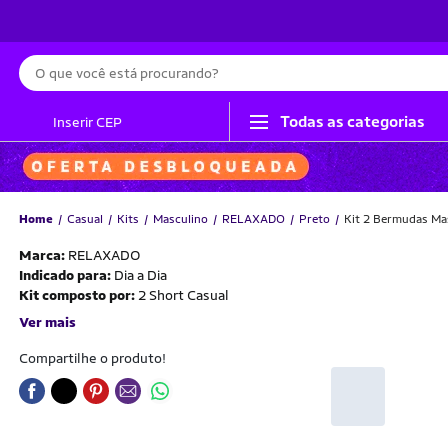
Busca
Todas as categorias
Inserir CEP
Home
Casual
Kits
Masculino
RELAXADO
Preto
Kit 2 Bermudas Mas
Marca:
RELAXADO
Indicado para:
Dia a Dia
Kit composto por:
2 Short Casual
Ver mais
Compartilhe o produto!