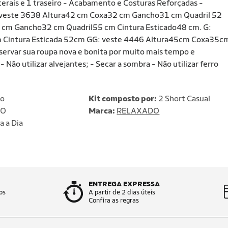
laterais e 1 traseiro - Acabamento e Costuras Reforçadas -
 veste 3638 Altura42 cm Coxa32 cm Gancho31 cm Quadril 52
3 cm Gancho32 cm Quadril55 cm Cintura Esticado48 cm. G:
Cintura Esticada 52cm GG: veste 4446 Altura45cm Coxa35c
rvar sua roupa nova e bonita por muito mais tempo e
ão utilizar alvejantes; - Secar a sombra - Não utilizar ferro
no
Kit composto por:
2 Short Casual
DO
Marca:
RELAXADO
a a Dia
ENTREGA EXPRESSA
os
A partir de 2 dias úteis
Confira as regras