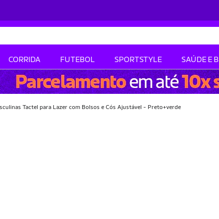
CORRIDA
FUTEBOL
SPORTSTYLE
SAÚDE E 
culinas Tactel para Lazer com Bolsos e Cós Ajustável - Preto+verde
-36% OFF