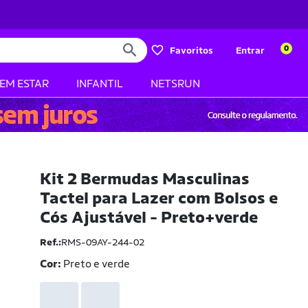
0
Favoritos
Entrar
BEM ESTAR
INFANTIL
NETSRUN
Kit 2 Bermudas Masculinas
Tactel para Lazer com Bolsos e
Cós Ajustável - Preto+verde
Ref.:
RMS-09AY-244-02
Cor:
Preto e verde