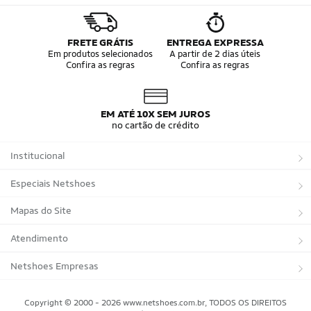
FRETE GRÁTIS
ENTREGA EXPRESSA
Em produtos selecionados
A partir de 2 dias úteis
Confira as regras
Confira as regras
EM ATÉ 10X SEM JUROS
no cartão de crédito
Institucional
Sobre a Netshoes
Especiais Netshoes
Política de Privacidade
Suplementos
Mapas do Site
Programa de Afiliados
Corrida
Marcas
Atendimento
Regulamentos
Bicicletas
Tipos de Produtos
Trocas e devoluções
Netshoes Empresas
Relatórios
Futebol
Departamentos
Entregas
Marketplace Netshoes
Copyright © 2000 - 2026 www.netshoes.com.br, TODOS OS DIREITOS