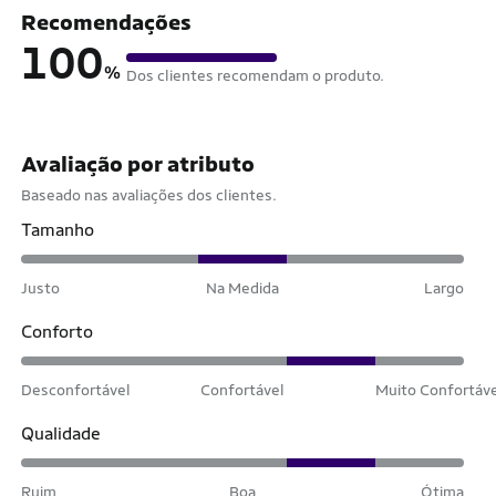
Recomendações
100
%
Dos clientes recomendam o produto.
Avaliação por atributo
Baseado nas avaliações dos clientes.
Tamanho
Justo
Na Medida
Largo
Conforto
Desconfortável
Confortável
Muito Confortáv
Qualidade
Ruim
Boa
Ótima