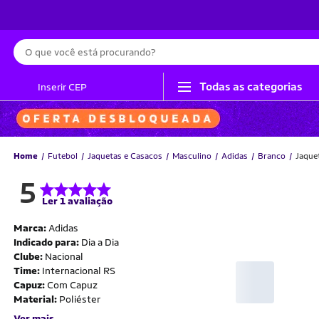
Busca
Todas as categorias
Inserir CEP
Home
Futebol
Jaquetas e Casacos
Masculino
Adidas
Branco
Jaque
5
Ler 1 avaliação
Marca:
Adidas
Indicado para:
Dia a Dia
Clube:
Nacional
Time:
Internacional RS
Capuz:
Com Capuz
Material:
Poliéster
Ver mais