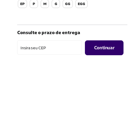
EP
P
M
G
GG
EGG
Consulte o prazo de entrega
Continuar
Insira seu CEP