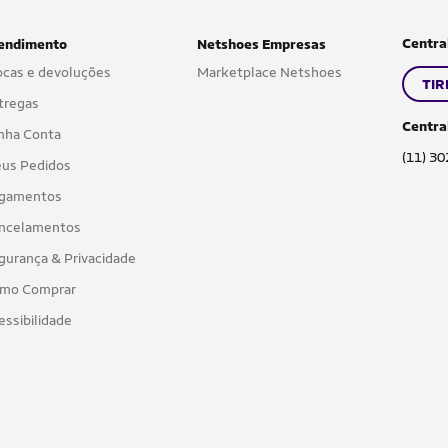
Centra
endimento
Netshoes Empresas
ocas e devoluções
Marketplace Netshoes
TIR
tregas
Centra
nha Conta
(11) 3
us Pedidos
gamentos
ncelamentos
gurança & Privacidade
mo Comprar
essibilidade