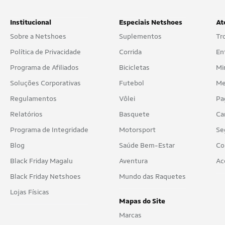
Institucional
Especiais Netshoes
At
Sobre a Netshoes
Suplementos
Tr
Política de Privacidade
Corrida
En
Programa de Afiliados
Bicicletas
Mi
Soluções Corporativas
Futebol
Me
Regulamentos
Vôlei
Pa
Relatórios
Basquete
Ca
Programa de Integridade
Motorsport
Se
Blog
Saúde Bem-Estar
Co
Black Friday Magalu
Aventura
Ac
Black Friday Netshoes
Mundo das Raquetes
Lojas Físicas
Mapas do Site
Marcas