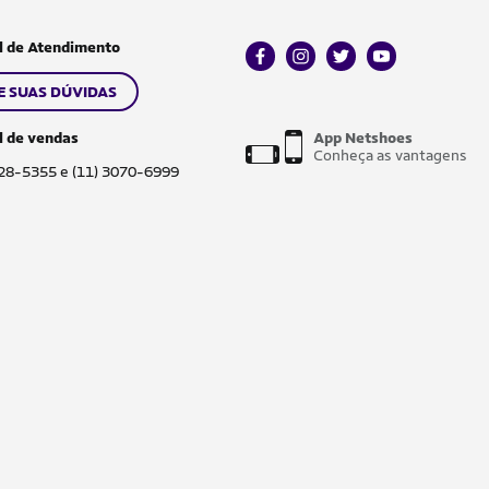
l de Atendimento
facebook
instagram
twitter
youtube
E SUAS DÚVIDAS
l de vendas
App Netshoes
Conheça as vantagens
028-5355 e (11) 3070-6999