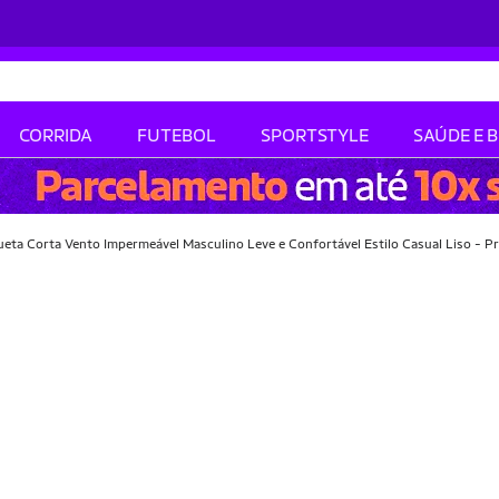
CORRIDA
FUTEBOL
SPORTSTYLE
SAÚDE E 
ueta Corta Vento Impermeável Masculino Leve e Confortável Estilo Casual Liso - P
-34% OFF