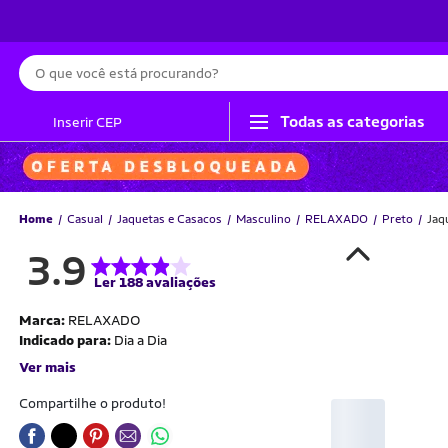
Busca
Todas as categorias
Inserir CEP
Home
Casual
Jaquetas e Casacos
Masculino
RELAXADO
Preto
Jaq
3.9
Ler 188 avaliações
Marca:
RELAXADO
Indicado para:
Dia a Dia
Ver mais
Compartilhe o produto!