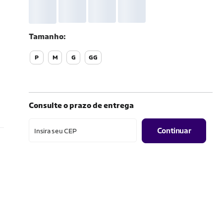
Tamanho
P
M
G
GG
Consulte o prazo de entrega
Continuar
Insira seu CEP