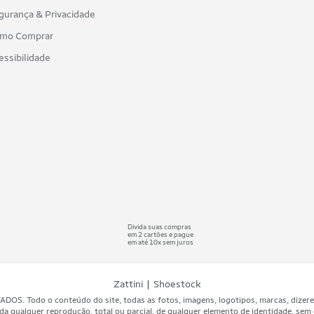
gurança & Privacidade
mo Comprar
essibilidade
Divida suas compras
em 2 cartões e pague
em até 10x sem juros
|
Zattini
Shoestock
 Todo o conteúdo do site, todas as fotos, imagens, logotipos, marcas, dizeres, 
da qualquer reprodução, total ou parcial, de qualquer elemento de identidade, sem 