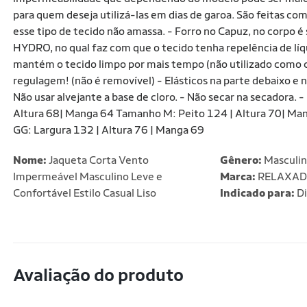
para quem deseja utilizá-las em dias de garoa. São feitas com 
esse tipo de tecido não amassa. - Forro no Capuz, no corpo é 
HYDRO, no qual faz com que o tecido tenha repelência de líqu
mantém o tecido limpo por mais tempo (não utilizado como c
regulagem! (não é removível) - Elásticos na parte debaixo
Não usar alvejante a base de cloro. - Não secar na secadora. -
Altura 68| Manga 64 Tamanho M: Peito 124 | Altura 70| Ma
GG: Largura 132 | Altura 76 | Manga 69
Nome:
Jaqueta Corta Vento
Gênero:
Masculi
Impermeável Masculino Leve e
Marca:
RELAXA
Confortável Estilo Casual Liso
Indicado para:
Di
Avaliação do produto