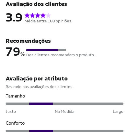
Avaliação dos clientes
3.9
Média entre 188 opiniões
Recomendações
79
%
Dos clientes recomendam o produto.
Avaliação por atributo
Baseado nas avaliações dos clientes.
Tamanho
Justo
Na Medida
Largo
Conforto