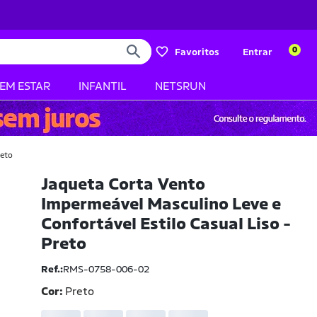
0
Favoritos
Entrar
BEM ESTAR
INFANTIL
NETSRUN
reto
Jaqueta Corta Vento
Impermeável Masculino Leve e
Confortável Estilo Casual Liso -
Preto
Ref.:
RMS-0758-006-02
Cor:
Preto