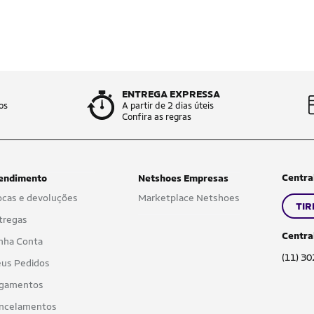
ENTREGA EXPRESSA
os
A partir de 2 dias úteis
Confira as regras
Centra
endimento
Netshoes Empresas
ocas e devoluções
Marketplace Netshoes
TIR
tregas
Centra
nha Conta
(11) 3
us Pedidos
gamentos
ncelamentos