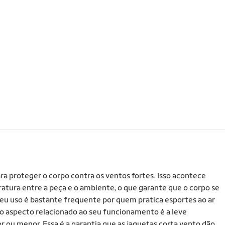
oteger o corpo contra os ventos fortes. Isso acontece
tura entre a peça e o ambiente, o que garante que o corpo se
seu uso é bastante frequente por quem pratica esportes ao ar
ro aspecto relacionado ao seu funcionamento é a leve
u menor. Essa é a garantia que as jaquetas corta vento dão