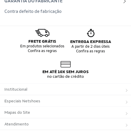
GARANTIA DO FABRICANTE
Contra defeito de fabricação
FRETE GRÁTIS
ENTREGA EXPRESSA
Em produtos selecionados
A partir de 2 dias úteis
Confira as regras
Confira as regras
EM ATÉ 10X SEM JUROS
no cartão de crédito
Institucional
Sobre a Netshoes
Especiais Netshoes
Política de Privacidade
Suplementos
Mapas do Site
Programa de Afiliados
Corrida
Marcas
Atendimento