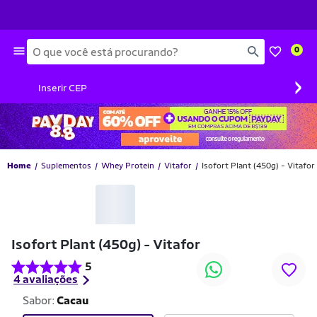
Busca
0
›
Inserir CEP
Home
Suplementos
Whey Protein
Vitafor
Isofort Plant (450g) - Vitafor
Isofort Plant (450g) - Vitafor
5
4 avaliações
Sabor:
Cacau