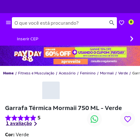
Busca
0
›
Inserir CEP
Home
Fitness e Musculação
Acessório
Feminino
Mormaii
Verde
Garr
-44% OFF
Garrafa Térmica Mormaii 750 ML - Verde
5
1 avaliação
Cor:
Verde