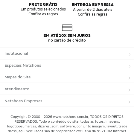
FRETE GRÁTIS
ENTREGA EXPRESSA
Em produtos selecionados
A partir de 2 dias úteis
Confira as regras
Confira as regras
EM ATÉ 10X SEM JUROS
no cartão de crédito
Institucional
Sobre a Netshoes
Especiais Netshoes
Política de Privacidade
Suplementos
Mapas do Site
Programa de Afiliados
Corrida
Marcas
Atendimento
Regulamentos
Bicicletas
Tipos de Produtos
Trocas e devoluções
Netshoes Empresas
Relatórios
Futebol
Departamentos
Entregas
Marketplace Netshoes
Copyright © 2000 - 2026 www.netshoes.com.br, TODOS OS DIREITOS
Programa de Integridade
RESERVADOS. Todo o conteúdo do site, todas as fotos, imagens,
Vôlei
Minha Conta
logotipos, marcas, dizeres, som, software, conjunto imagem, layout, trade
dress, aqui veiculados são de propriedade exclusiva da NS2.COM Internet
Blog
Basquete