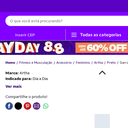
Busca
Todas as categorias
Inserir CEP
Home
Fitness e Musculação
Acessório
Feminino
Artha
Preto
Garra
Marca:
Artha
Indicado para:
Dia a Dia
Ver mais
Compartilhe o produto!