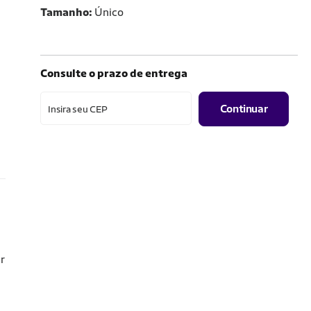
Tamanho
Único
Consulte o prazo de entrega
Continuar
Insira seu CEP
er