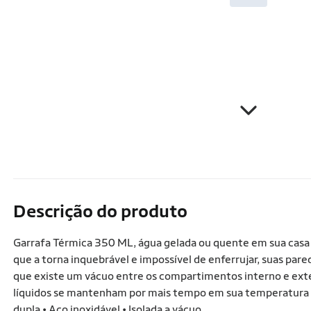
Descrição do produto
Garrafa Térmica 350 ML, água gelada ou quente em sua casa o
que a torna inquebrável e impossível de enferrujar, suas pared
que existe um vácuo entre os compartimentos interno e exter
líquidos se mantenham por mais tempo em sua temperatura ori
dupla • Aço inoxidável • Isolada a vácuo