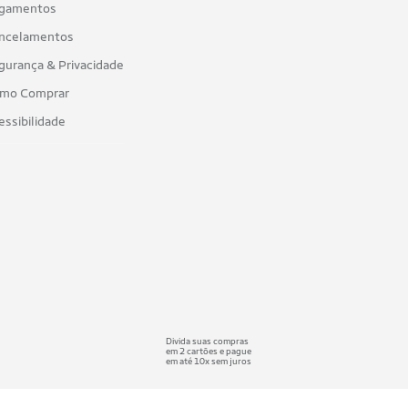
gamentos
ncelamentos
gurança & Privacidade
mo Comprar
essibilidade
Divida suas compras
em 2 cartões e pague
em até 10x sem juros