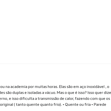
u na academia por muitas horas. Elas são em aço inoxidável , o
es são duplas e isoladas a vácuo. Mas o que é isso? Isso quer diz
no, e isso dificulta a transmissão de calor, fazendo com que os
ginal ( tanto quente quanto frio). • Quente ou fria • Parede