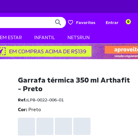
0
Favoritos
Entrar
BEM ESTAR
INFANTIL
NETSRUN
Garrafa térmica 350 ml Arthafit
- Preto
Ref.:
LP8-0022-006-01
Cor:
Preto