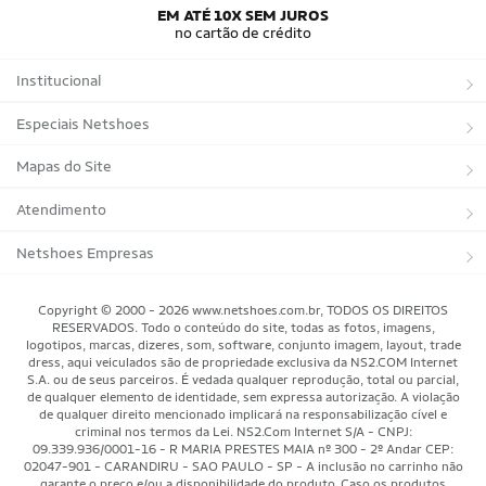
EM ATÉ 10X SEM JUROS
no cartão de crédito
Institucional
Sobre a Netshoes
Especiais Netshoes
Política de Privacidade
Suplementos
Mapas do Site
Programa de Afiliados
Corrida
Marcas
Atendimento
Regulamentos
Bicicletas
Tipos de Produtos
Trocas e devoluções
Netshoes Empresas
Relatórios
Futebol
Departamentos
Entregas
Marketplace Netshoes
Copyright © 2000 - 2026 www.netshoes.com.br, TODOS OS DIREITOS
Programa de Integridade
RESERVADOS. Todo o conteúdo do site, todas as fotos, imagens,
Vôlei
Minha Conta
logotipos, marcas, dizeres, som, software, conjunto imagem, layout, trade
dress, aqui veiculados são de propriedade exclusiva da NS2.COM Internet
Blog
Basquete
Meus Pedidos
S.A. ou de seus parceiros. É vedada qualquer reprodução, total ou parcial,
de qualquer elemento de identidade, sem expressa autorização. A violação
Black Friday Magalu
Motorsport
Pagamentos
de qualquer direito mencionado implicará na responsabilização cível e
criminal nos termos da Lei. NS2.Com Internet S/A - CNPJ:
09.339.936/0001-16 - R MARIA PRESTES MAIA nº 300 - 2º Andar CEP:
Black Friday Netshoes
Saúde Bem-Estar
Cancelamentos
02047-901 - CARANDIRU - SAO PAULO - SP - A inclusão no carrinho não
garante o preço e/ou a disponibilidade do produto. Caso os produtos