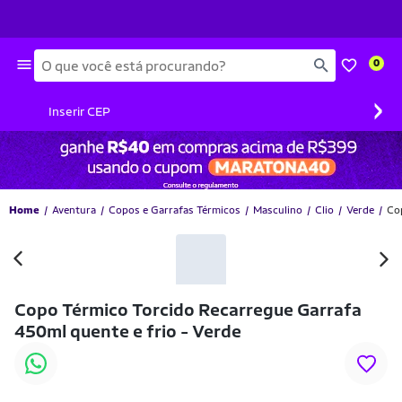
Busca
0
›
Inserir CEP
Home
Aventura
Copos e Garrafas Térmicos
Masculino
Clio
Verde
Co
Copo Térmico Torcido Recarregue Garrafa
450ml quente e frio - Verde