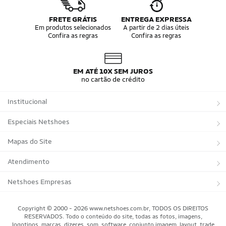
FRETE GRÁTIS
ENTREGA EXPRESSA
Em produtos selecionados
A partir de 2 dias úteis
Confira as regras
Confira as regras
EM ATÉ 10X SEM JUROS
no cartão de crédito
Institucional
Sobre a Netshoes
Especiais Netshoes
Política de Privacidade
Suplementos
Mapas do Site
Programa de Afiliados
Corrida
Marcas
Atendimento
Regulamentos
Bicicletas
Tipos de Produtos
Trocas e devoluções
Netshoes Empresas
Relatórios
Futebol
Departamentos
Entregas
Marketplace Netshoes
Copyright © 2000 - 2026 www.netshoes.com.br, TODOS OS DIREITOS
Programa de Integridade
RESERVADOS. Todo o conteúdo do site, todas as fotos, imagens,
Vôlei
Minha Conta
logotipos, marcas, dizeres, som, software, conjunto imagem, layout, trade