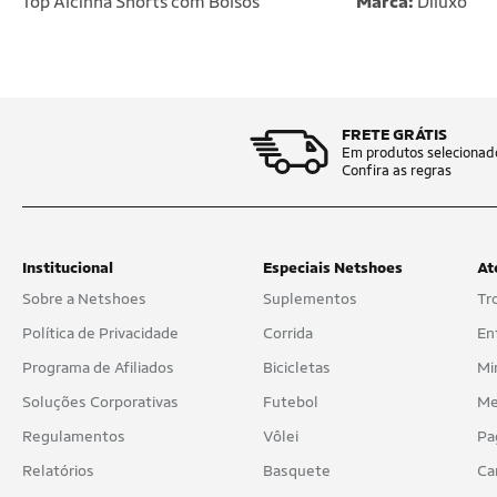
Top Alcinha Shorts com Bolsos
Marca:
Diluxo
FRETE GRÁTIS
Em produtos selecionad
Confira as regras
Institucional
Especiais Netshoes
At
Sobre a Netshoes
Suplementos
Tr
Política de Privacidade
Corrida
En
Programa de Afiliados
Bicicletas
Mi
Soluções Corporativas
Futebol
Me
Regulamentos
Vôlei
Pa
Relatórios
Basquete
Ca