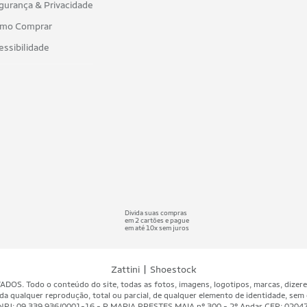
gurança & Privacidade
mo Comprar
essibilidade
Divida suas compras
em 2 cartões e pague
em até 10x sem juros
|
Zattini
Shoestock
 Todo o conteúdo do site, todas as fotos, imagens, logotipos, marcas, dizeres, 
da qualquer reprodução, total ou parcial, de qualquer elemento de identidade, sem 
A - CNPJ: 09.339.936/0001-16 - R MARIA PRESTES MAIA nº 300 - 2º Andar CEP: 020