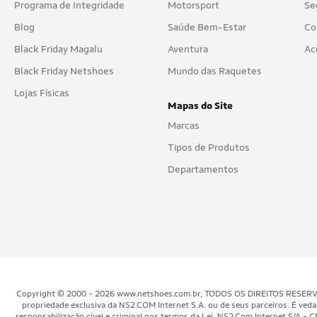
Programa de Integridade
Motorsport
Se
Blog
Saúde Bem-Estar
Co
Black Friday Magalu
Aventura
Ac
Black Friday Netshoes
Mundo das Raquetes
Lojas Físicas
Mapas do Site
Marcas
Tipos de Produtos
Departamentos
Copyright © 2000 - 2026 www.netshoes.com.br, TODOS OS DIREITOS RESERVADOS.
propriedade exclusiva da NS2.COM Internet S.A. ou de seus parceiros. É veda
responsabilização cível e criminal nos termos da Lei. NS2.Com Internet S/