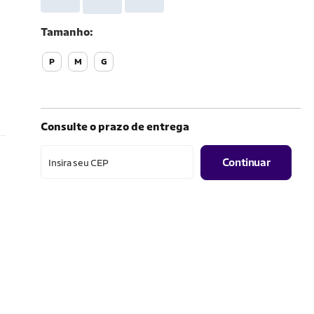
Tamanho
P
M
G
Consulte o prazo de entrega
Continuar
Insira seu CEP