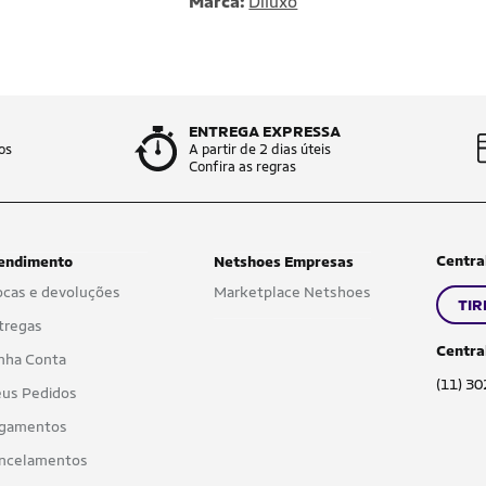
Marca:
Diluxo
ENTREGA EXPRESSA
os
A partir de 2 dias úteis
Confira as regras
Centra
endimento
Netshoes Empresas
ocas e devoluções
Marketplace Netshoes
TIR
tregas
Centra
nha Conta
(11) 3
us Pedidos
gamentos
ncelamentos