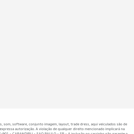
som, software, conjunto imagem, layout, trade dress, aqui veiculados são de
expressa autorização. A violação de qualquer direito mencionado implicará na
47-901 - CARANDIRU - SAO PAULO - SP - A inclusão no carrinho não garante o