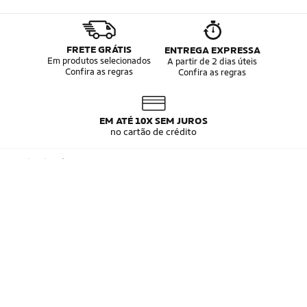
FRETE GRÁTIS
ENTREGA EXPRESSA
Em produtos selecionados
A partir de 2 dias úteis
Confira as regras
Confira as regras
EM ATÉ 10X SEM JUROS
no cartão de crédito
Institucional
Sobre a Netshoes
Especiais Netshoes
Política de Privacidade
Suplementos
Mapas do Site
Programa de Afiliados
Corrida
Marcas
Atendimento
Regulamentos
Bicicletas
Tipos de Produtos
Trocas e devoluções
Netshoes Empresas
Relatórios
Futebol
Departamentos
Entregas
Marketplace Netshoes
Copyright © 2000 - 2026 www.netshoes.com.br, TODOS OS DIREITOS