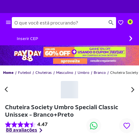
Busca
0
›
Inserir CEP
Home
Futebol
Chuteiras
Masculino
Umbro
Branco
Chuteira Society
-10% OFF
Chuteira Society Umbro Speciali Classic
Unissex - Branco+Preto
4.47
88 avaliações