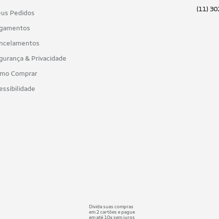
(11) 3
us Pedidos
gamentos
ncelamentos
gurança & Privacidade
mo Comprar
essibilidade
Divida suas compras
em 2 cartões e pague
em até 10x sem juros