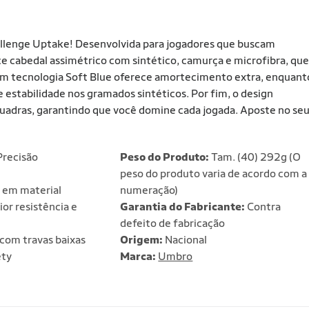
allenge Uptake! Desenvolvida para jogadores que buscam
 cabedal assimétrico com sintético, camurça e microfibra, que
 com tecnologia Soft Blue oferece amortecimento extra, enquant
 estabilidade nos gramados sintéticos. Por fim, o design
quadras, garantindo que você domine cada jogada. Aposte no se
Precisão
Peso do Produto:
Tam. (40) 292g (O
peso do produto varia de acordo com a
 em material
numeração)
or resistência e
Garantia do Fabricante:
Contra
defeito de fabricação
com travas baixas
Origem:
Nacional
ety
Marca:
Umbro