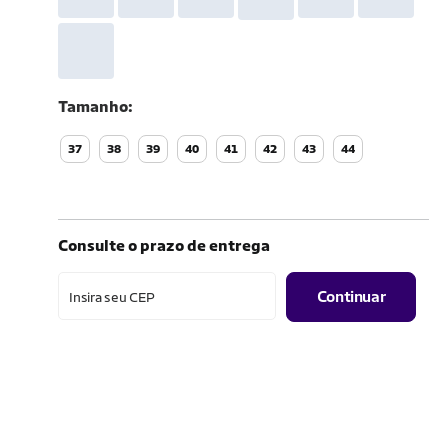
Tamanho
37
38
39
40
41
42
43
44
Consulte o prazo de entrega
Continuar
Insira seu CEP