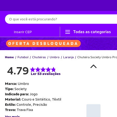
Busca
Todas as categorias
Inserir CEP
Home
Futebol
Chuteiras
Umbro
Laranja
Chuteira Society Umbro Pro
4.79
Ler 53 avaliações
Marca:
Umbro
Tipo:
Society
Indicado para:
Jogo
Material:
Couro e Sintético, Têxtil
Estilo:
Controle, Precisão
Trava:
Trava Fixa
Ver mais