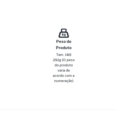
Peso do
Produto
Tam. (40)
292g (O peso
do produto
varia de
acordo com a
numeração)