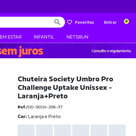
0
Favoritos
Entrar
BEM ESTAR
INFANTIL
NETSRUN
Chuteira Society Umbro Pro
Challenge Uptake Unissex -
Laranja+Preto
Ref.:
SID-001N-206-37
Cor:
Laranja e Preto