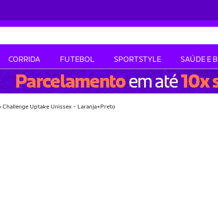
CORRIDA
FUTEBOL
SPORTSTYLE
SAÚDE E 
 Challenge Uptake Unissex - Laranja+Preto
-40% OFF