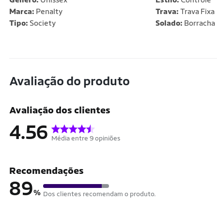
Marca:
Penalty
Trava:
Trava Fixa
Tipo:
Society
Solado:
Borracha
Avaliação do produto
Avaliação dos clientes
4.56
Média entre 9 opiniões
Recomendações
89
%
Dos clientes recomendam o produto.