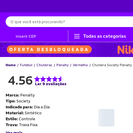
Busca
Todas as categorias
Inserir CEP
Home
Futebol
Chuteiras
Penalty
Vermelho
Chuteira Society Penalty
4.56
Ler 9 avaliações
Marca:
Penalty
Tipo:
Society
Indicado para:
Dia a Dia
Material:
Sintético
Estilo:
Controle
Trava:
Trava Fixa
Ver mais