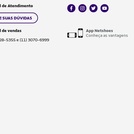
l de Atendimento
facebook
instagram
twitter
youtube
E SUAS DÚVIDAS
l de vendas
App Netshoes
Conheça as vantagens
028-5355 e (11) 3070-6999