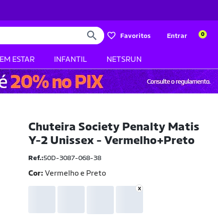
0
Favoritos
Entrar
BEM ESTAR
INFANTIL
NETSRUN
Chuteira Society Penalty Matis
Y-2 Unissex - Vermelho+Preto
Ref.:
50D-3087-068-38
Cor:
Vermelho e Preto