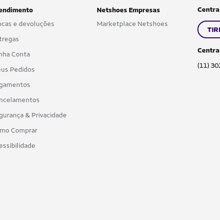
Centra
endimento
Netshoes Empresas
ocas e devoluções
Marketplace Netshoes
TIR
tregas
Centra
nha Conta
(11) 3
us Pedidos
gamentos
ncelamentos
gurança & Privacidade
mo Comprar
essibilidade