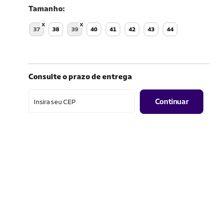
Tamanho
37
38
39
40
41
42
43
44
Consulte o prazo de entrega
Continuar
Insira seu CEP