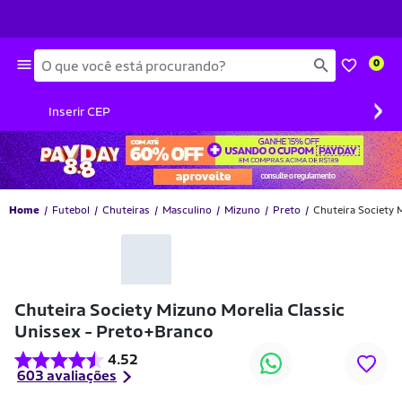
Busca
0
›
Inserir CEP
Home
Futebol
Chuteiras
Masculino
Mizuno
Preto
Chuteira Society 
-34% OFF
Chuteira Society Mizuno Morelia Classic
Unissex - Preto+Branco
4.52
603 avaliações