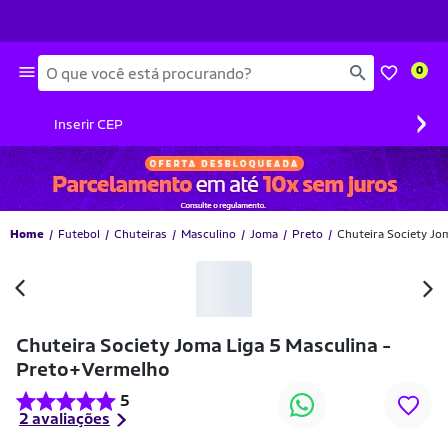
Busca
0
›
Inserir CEP
Home
Futebol
Chuteiras
Masculino
Joma
Preto
Chuteira Society Jo
-40% OFF
Chuteira Society Joma Liga 5 Masculina -
Preto+Vermelho
5
2 avaliações