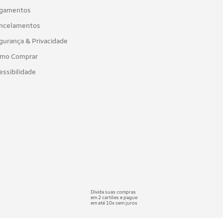
gamentos
ncelamentos
gurança & Privacidade
mo Comprar
essibilidade
Divida suas compras
em 2 cartões e pague
em até 10x sem juros