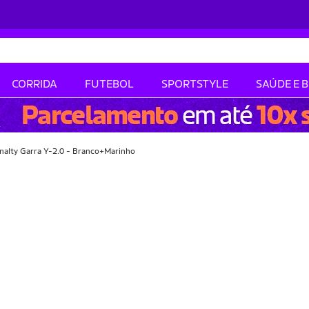
CORRIDA
FUTEBOL
SPORTSTYLE
SAÚDE E 
Penalty Garra Y-2.0 - Branco+Marinho
-28% OFF