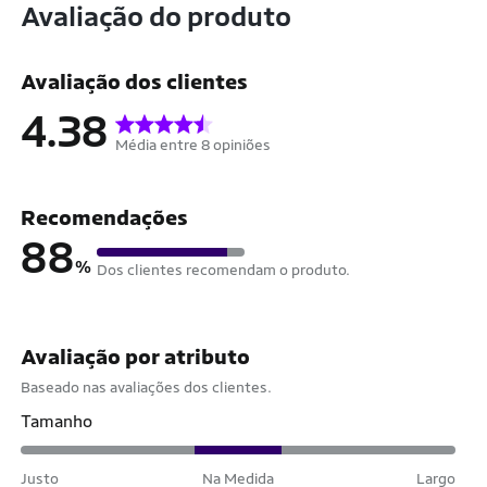
Avaliação do produto
Avaliação dos clientes
4.38
Média entre 8 opiniões
Recomendações
88
%
Dos clientes recomendam o produto.
Avaliação por atributo
Baseado nas avaliações dos clientes.
Tamanho
Justo
Na Medida
Largo