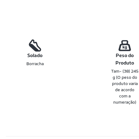
Solado
Peso do
Produto
Borracha
Tam- (38) 245
g (O peso do
produto varia
de acordo
com a
numeração)