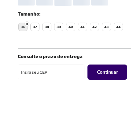
Tamanho
36
37
38
39
40
41
42
43
44
Consulte o prazo de entrega
Continuar
Insira seu CEP