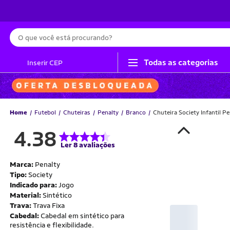
Busca
Todas as categorias
Inserir CEP
Home
Futebol
Chuteiras
Penalty
Branco
Chuteira Society Infantil 
4.38
Ler 8 avaliações
Marca:
Penalty
Tipo:
Society
Indicado para:
Jogo
Material:
Sintético
Trava:
Trava Fixa
Cabedal:
Cabedal em sintético para
resistência e flexibilidade.