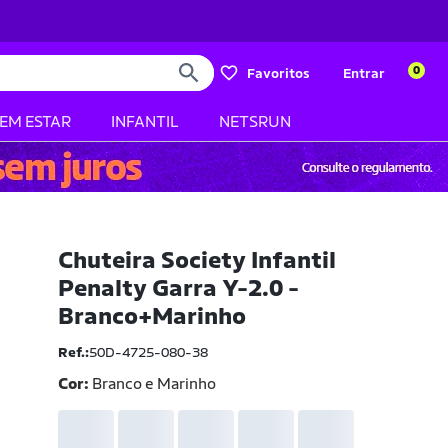
0
Favoritos
Entrar
BEM ESTAR
INFANTIL
NETSRUN
Chuteira Society Infantil
Penalty Garra Y-2.0 -
Branco+Marinho
Ref.:
50D-4725-080-38
Cor:
Branco e Marinho