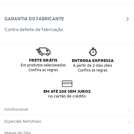
GARANTIA DO FABRICANTE
Contra defeito de fabricação
FRETE GRÁTIS
ENTREGA EXPRESSA
Em produtos selecionados
A partir de 2 dias úteis
Confira as regras
Confira as regras
EM ATÉ 10X SEM JUROS
no cartão de crédito
Institucional
Sobre a Netshoes
Especiais Netshoes
Política de Privacidade
Suplementos
Mapas do Site