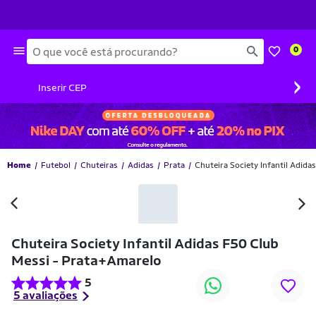
Busca
0
›
Inserir CEP
Home
Futebol
Chuteiras
Adidas
Prata
Chuteira Society Infantil Adid
Chuteira Society Infantil Adidas F50 Club
Messi - Prata+Amarelo
5
5 avaliações