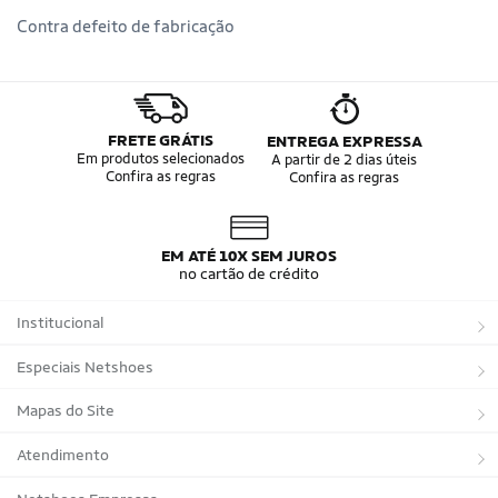
Contra defeito de fabricação
FRETE GRÁTIS
ENTREGA EXPRESSA
Em produtos selecionados
A partir de 2 dias úteis
Confira as regras
Confira as regras
EM ATÉ 10X SEM JUROS
no cartão de crédito
Institucional
Sobre a Netshoes
Especiais Netshoes
Política de Privacidade
Suplementos
Mapas do Site
Programa de Afiliados
Corrida
Marcas
Atendimento
Regulamentos
Bicicletas
Tipos de Produtos
Trocas e devoluções