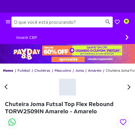
Busca
0
›
Inserir CEP
Home
Futebol
Chuteiras
Masculino
Joma
Amarelo
Chuteira Joma Fu
-44% OFF
Chuteira Joma Futsal Top Flex Rebound
TORW2509IN Amarelo - Amarelo