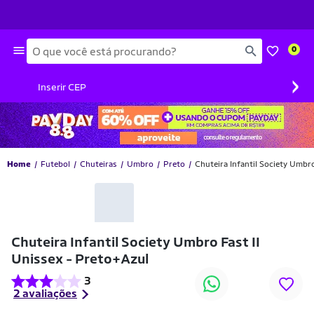
Busca
0
›
Inserir CEP
Home
Futebol
Chuteiras
Umbro
Preto
Chuteira Infantil Society Umbro
-20% OFF
Chuteira Infantil Society Umbro Fast II
Unissex - Preto+Azul
3
2 avaliações