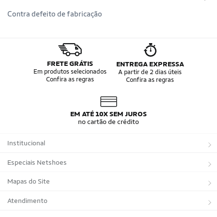
Contra defeito de fabricação
FRETE GRÁTIS
ENTREGA EXPRESSA
Em produtos selecionados
A partir de 2 dias úteis
Confira as regras
Confira as regras
EM ATÉ 10X SEM JUROS
no cartão de crédito
Institucional
Sobre a Netshoes
Especiais Netshoes
Política de Privacidade
Suplementos
Mapas do Site
Programa de Afiliados
Corrida
Marcas
Atendimento
Regulamentos