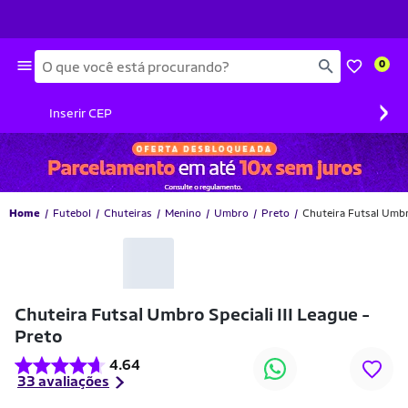
Busca
0
›
Inserir CEP
Home
Futebol
Chuteiras
Menino
Umbro
Preto
Chuteira Futsal Umbro
Chuteira Futsal Umbro Speciali III League -
Preto
4.64
33 avaliações