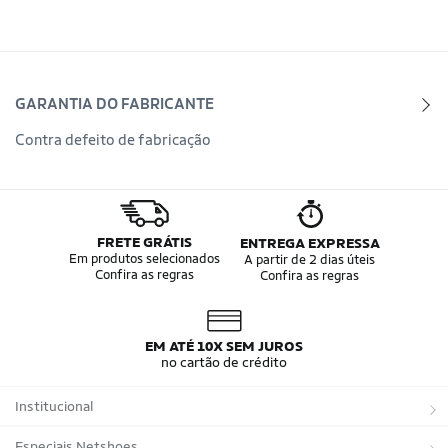
GARANTIA DO FABRICANTE
Contra defeito de fabricação
FRETE GRÁTIS
ENTREGA EXPRESSA
Em produtos selecionados
A partir de 2 dias úteis
Confira as regras
Confira as regras
EM ATÉ 10X SEM JUROS
no cartão de crédito
Institucional
Sobre a Netshoes
Especiais Netshoes