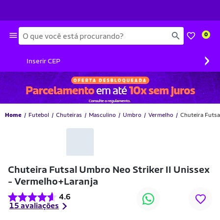
Busca
0
›
Inserir CEP
Home
Futebol
Chuteiras
Masculino
Umbro
Vermelho
Chuteira Futsa
-39% OFF
Chuteira Futsal Umbro Neo Striker II Unissex
- Vermelho+Laranja
4.6
15 avaliações