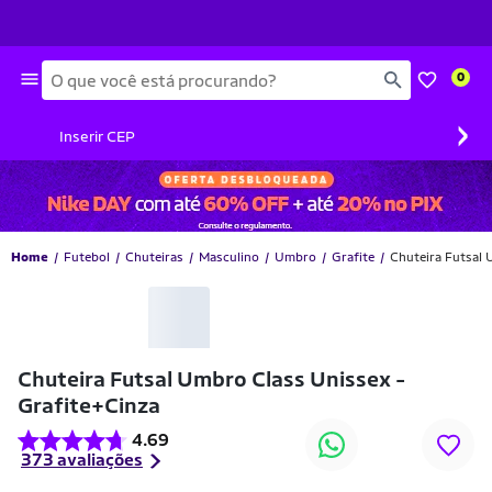
Busca
0
›
Inserir CEP
Home
Futebol
Chuteiras
Masculino
Umbro
Grafite
Chuteira Futsal 
-17% OFF
Chuteira Futsal Umbro Class Unissex -
Grafite+Cinza
4.69
373 avaliações