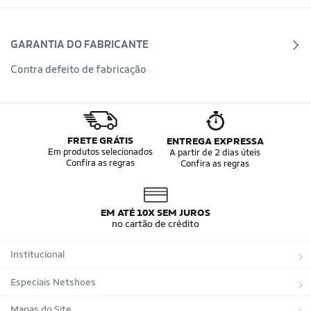
GARANTIA DO FABRICANTE
Contra defeito de fabricação
FRETE GRÁTIS
ENTREGA EXPRESSA
Em produtos selecionados
A partir de 2 dias úteis
Confira as regras
Confira as regras
EM ATÉ 10X SEM JUROS
no cartão de crédito
Institucional
Sobre a Netshoes
Especiais Netshoes
Política de Privacidade
Suplementos
Mapas do Site