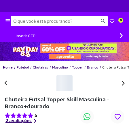
Busca
0
›
Inserir CEP
Home
Futebol
Chuteiras
Masculino
Topper
Branco
Chuteira Futsal 
-31% OFF
Chuteira Futsal Topper Skill Masculina -
Branco+dourado
5
2 avaliações